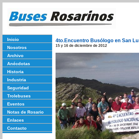
Inicio
4to.Encuentro Busólogo en San Lu
15 y 16 de diciembre de 2012
Nosotros
Archivo
Anécdotas
Historia
Industria
Seguridad
Trolebuses
Eventos
Notas de Rosario
Enlaces
Contacto