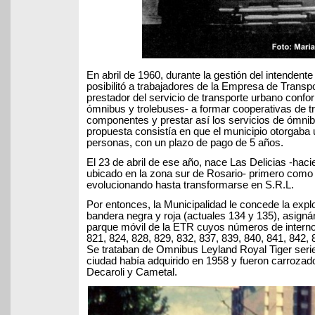
En abril de 1960, durante la gestión del intendente
posibilitó a trabajadores de la Empresa de Transp
prestador del servicio de transporte urbano confo
ómnibus y trolebuses- a formar cooperativas de t
componentes y prestar así los servicios de ómni
propuesta consistía en que el municipio otorgaba
personas, con un plazo de pago de 5 años.
El 23 de abril de ese año, nace Las Delicias -haci
ubicado en la zona sur de Rosario- primero como 
evolucionando hasta transformarse en S.R.L.
Por entonces, la Municipalidad le concede la explo
bandera negra y roja (actuales 134 y 135), asigná
parque móvil de la ETR cuyos números de internos
821, 824, 828, 829, 832, 837, 839, 840, 841, 842, 
Se trataban de Omnibus Leyland Royal Tiger seri
ciudad había adquirido en 1958 y fueron carrozado
Decaroli y Cametal.