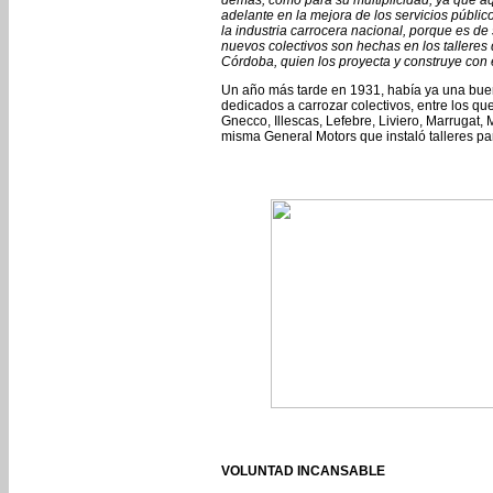
demás, como para su multiplicidad, ya que a
adelante en la mejora de los servicios públic
la industria carrocera nacional, porque es de
nuevos colectivos son hechas en los talleres
Córdoba, quien los proyecta y construye con 
Un año más tarde en 1931, había ya una buen
dedicados a carrozar colectivos, entre los q
Gnecco, Illescas, Lefebre, Liviero, Marrugat,
misma General Motors que instaló talleres pa
VOLUNTAD INCANSABLE