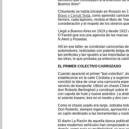
decisivos que contribuyen a la extensión de l
Buenos Aires"
Chiumento se había iniciado en Rosario en 1
Bravo y Cerruti Testa
, como aprendiz carrocer
herrero, cada tapicero, recibía el título de "m
consideración y el respeto de los obreros qu
Llegó a Buenos Aires en 1919 y desde 1922 a 
O´Farrell que era una agencia de las marcas
N.Alem y Posadas.
Allí en ese taller, se construían carrocerías 
automotores, realizadas con patente belga de
tan perfectas y tan iguales a las importadas q
las otras, lo que probaba ya entonces la cali
EL PRIMER COLECTIVO CARROZADO
Cuando apareció el primer "taxi-colectivo",
establecerse en la calle Córdoba y a sugerenc
concibió la idea de crear una carrocería espe
servicio de transporte. Utilizó un chasis Chev
don Roberto Berlingheri y construyó sobre él 
con capota de hule y nueve asientos. La dist
el asiento trasero, tres en el medio y dos con 
Como el chasis usado era largo, sobraba todav
Don Roberto, siempre ingenioso, aprovechó e
un cajón destinado a las herramientas y rueda
El diario La Razón de aquella época publica
estos modernos vehículos han conquistado ent