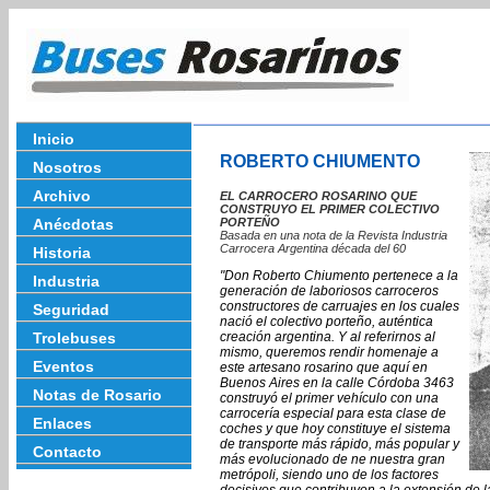
Inicio
ROBERTO CHIUMENTO
Nosotros
Archivo
EL CARROCERO ROSARINO QUE
CONSTRUYO EL PRIMER COLECTIVO
Anécdotas
PORTEÑO
Basada en una nota de la Revista Industria
Carrocera Argentina década del 60
Historia
"Don Roberto Chiumento pertenece a la
Industria
generación de laboriosos carroceros
constructores de carruajes en los cuales
Seguridad
nació el colectivo porteño, auténtica
Trolebuses
creación argentina. Y al referirnos al
mismo, queremos rendir homenaje a
Eventos
este artesano rosarino que aquí en
Buenos Aires en la calle Córdoba 3463
Notas de Rosario
construyó el primer vehículo con una
carrocería especial para esta clase de
Enlaces
coches y que hoy constituye el sistema
de transporte más rápido, más popular y
Contacto
más evolucionado de ne nuestra gran
metrópoli, siendo uno de los factores