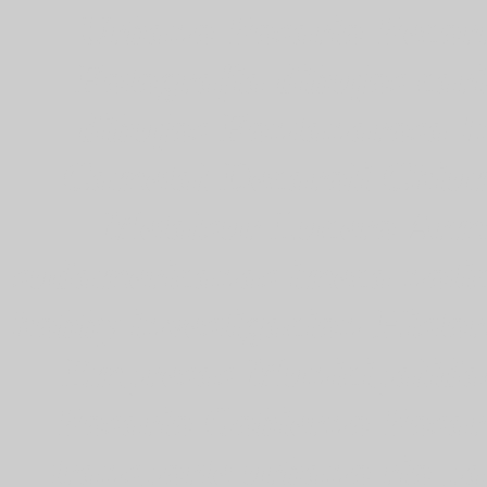
Urbano Rosario Recorr
Fotografia dibujos car
dibujos Fontanarosa In
Cametal Decaroli Chiu
Metalsur Lucero Arma
sudamericanas imeca notic
hobby investigacion Histor
Empresas Municipalida
Rosario Gobierno Rosar
transporte urbano rio p