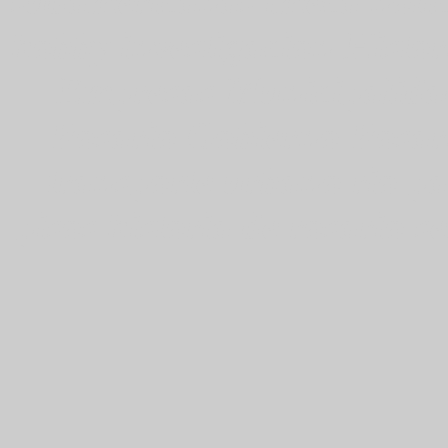
sudamericanas imeca notic
hobby investigacion Histor
Empresas Municipalida
Rosario Gobierno Rosar
transporte urbano rio p
pisos historia de rosario 