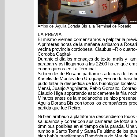
Arribo del Aguila Dorada Bis a la Terminal de Rosario
LA PREVIA
El mismo viernes comenzamos a palpitar la previa
A primeras horas de la mañana arribaron a Rosari
vecina provincia cordobesa: Claubus –Rio cuarto-
Cordoba Capital-
Durante el día los mensajes de texto, mails y lla
paraban y así llegamos a las 22:00 hs en que e
congregarnos en La Terminal.
Si bien desde Rosario partíamos ademas de los 
Kaselis de Montevideo Uruguay, Fernando Vaschet
pudo faltar la despedida de los busólogos locales:
Mensi, Juanjo Anghilante, Pablo Gorosito, Conrad
Claudio Higa soportando estoicamente la fria noc
Minutos antes de la medianoche se hizo presente 
Aguila Dorada Bis con todos los compañeros proc
partida que fue Retiro.
Ni bien arribado a plataforma descendieron todos c
saludarnos y correr con sus camaras de fotos a re
ómnibus posibles en el tiempo de la parada. Una 
rumbo a Santo Tomé y Santa Fe último de los pu
bien había manifestado Ramónbus de Mar del Plat