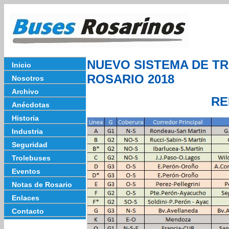
NUEVO SISTEMA DE T
Inicio
ROSARIO 2018
Nosotros
Archivo
RE
Anécdotas
Historia
Industria
Seguridad
Trolebuses
Eventos
Notas de Rosario
Enlaces
Contacto