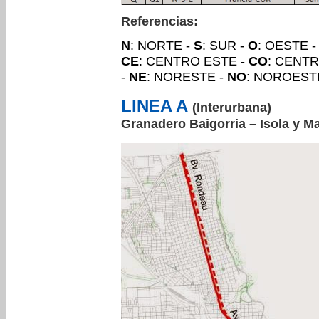
Referencias:
N
: NORTE -
S
: SUR -
O
: OESTE 
CE
: CENTRO ESTE -
CO
: CENT
-
NE
: NORESTE -
NO
: NOROEST
LINEA A
(Interurbana)
Granadero Baigorria – Isola y M