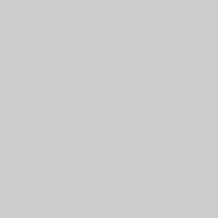
Fotografia dibujos car
dibujos Fontanarosa In
Cametal Decaroli Chiu
Metalsur Lucero Arma
sudamericanas imeca notic
hobby investigacion Histor
Empresas Municipalida
Rosario Gobierno Rosar
transporte urbano NU
DE ROSARIO rio parana S