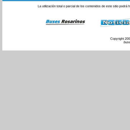
La utilización total o parcial de los contenidos de este sitio podrá
Copyright 2000
bus
Monumento Nacional a l
Rosario Colectivos Om