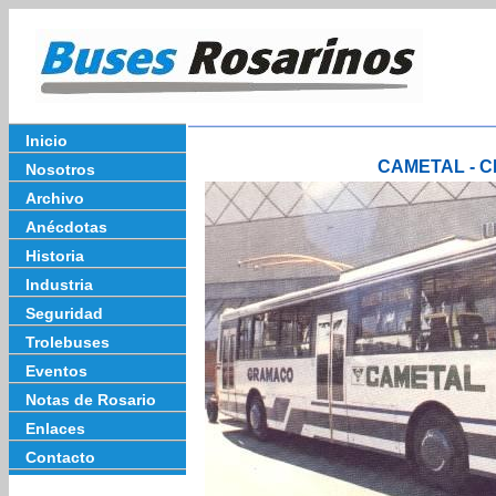
Inicio
CAMETAL - 
Nosotros
Archivo
Anécdotas
Historia
Industria
Seguridad
Trolebuses
Eventos
Notas de Rosario
Enlaces
Contacto