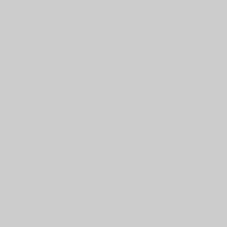
Urbano Rosario Recorr
Fotografia dibujos car
dibujos Fontanarosa In
Cametal Decaroli Chiu
Metalsur Lucero Arma
sudamericanas imeca notic
hobby investigacion Histor
Empresas Municipalida
Rosario Gobierno Rosar
transporte urbano rio p