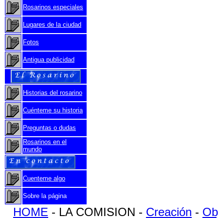
Rosarinos especiales
Lugares de la ciudad
Fotos
Antigua publicidad
Historias del rosarino
Cuénteme su historia
Preguntas o dudas
Rosarinos en el
mundo
Cuenteme algo
Sobre la página
HOME
- LA COMISION -
Creación
-
Ob