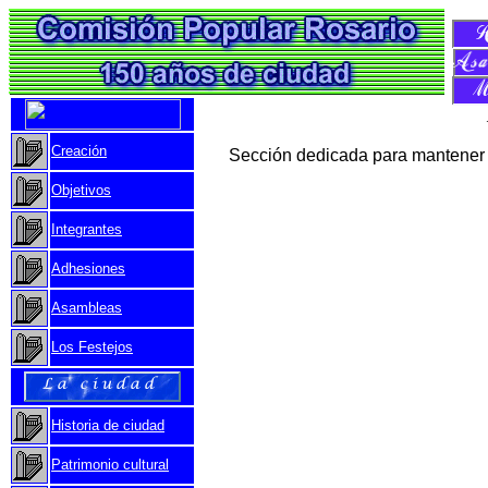
Creación
Sección dedicada para mantener 
Objetivos
Integrantes
Adhesiones
Asambleas
Los Festejos
Historia de ciudad
Patrimonio cultural