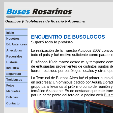
Omnibus y Trolebuses de Rosario y Argentina
Inicio
ENCUENTRO DE BUSOLOGOS
Nosotros
Superó todo lo previsto
Ed. Anteriores
La realización de la muestra Autobus 2007 convo
Anécdotas
todo el país y fué motivo suficiente como para el 
Recorridos
El sábado 10 de marzo desde muy temprano comen
Historia
de entusiastas provenientes de distintos puntos de
Industria
fueron recibidos por busólogos locales y otros que
Seguridad
La Terminal de Buenos Aires fué el primer punto 
Trolebuses
en sorpresa: Un ómnibus cedido por Aguila Dorad
Fotos
grupo para llevarlos al próximo punto de reunión y
temático Azabache. Es de destacar que este trans
Maquetas
por un participante del foro de la pàgina web
Busm
Enlaces
Contacto