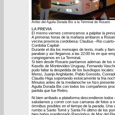
Arribo del Aguila Dorada Bis a la Terminal de Rosario
LA PREVIA
El mismo viernes comenzamos a palpitar la previa
A primeras horas de la mañana arribaron a Rosari
vecina provincia cordobesa: Claubus –Rio cuarto-
Cordoba Capital-
Durante el día los mensajes de texto, mails y lla
paraban y así llegamos a las 22:00 hs en que e
congregarnos en La Terminal.
Si bien desde Rosario partíamos ademas de los 
Kaselis de Montevideo Uruguay, Fernando Vaschet
pudo faltar la despedida de los busólogos locales:
Mensi, Juanjo Anghilante, Pablo Gorosito, Conrad
Claudio Higa soportando estoicamente la fria noc
Minutos antes de la medianoche se hizo presente 
Aguila Dorada Bis con todos los compañeros proc
partida que fue Retiro.
Ni bien arribado a plataforma descendieron todos c
saludarnos y correr con sus camaras de fotos a re
ómnibus posibles en el tiempo de la parada. Una 
rumbo a Santo Tomé y Santa Fe último de los pu
bien había manifestado Ramónbus de Mar del Plat