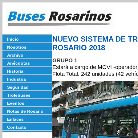
NUEVO SISTEMA DE T
Inicio
ROSARIO 2018
Nosotros
Archivo
GRUPO 1
Anécdotas
Estará a cargo de MOVI -operador 
Historia
Flota Total: 242 unidades (42 vehí
Industria
Seguridad
Trolebuses
Eventos
Notas de Rosario
Enlaces
Contacto