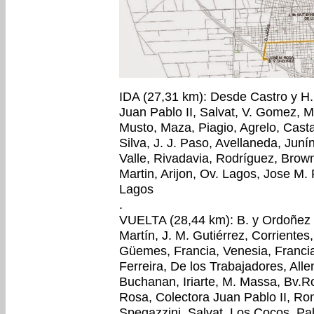
IDA (27,31 km): Desde Castro y H. 
Juan Pablo II, Salvat, V. Gomez, M
Musto, Maza, Piagio, Agrelo, Cast
Silva, J. J. Paso, Avellaneda, Juní
Valle, Rivadavia, Rodríguez, Brow
Martin, Arijon, Ov. Lagos, Jose M.
Lagos
.
VUELTA (28,44 km): B. y Ordoñez y
Martín, J. M. Gutiérrez, Corrientes
Güemes, Francia, Venesia, Francia
Ferreira, De los Trabajadores, Al
Buchanan, Iriarte, M. Massa, Bv.R
Rosa, Colectora Juan Pablo II, Ro
Spegazzini, Salvat, Los Cocos, Pa