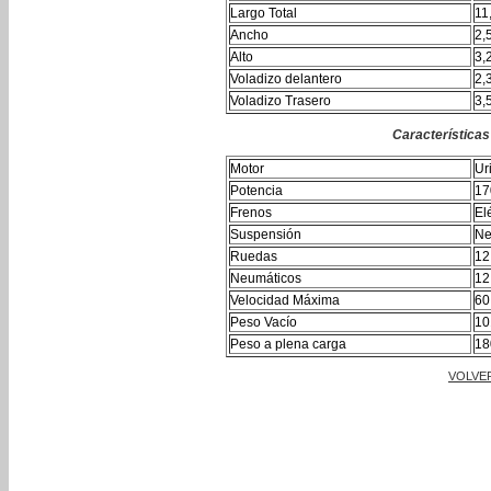
Largo Total
11
Ancho
2,
Alto
3,
Voladizo delantero
2,
Voladizo Trasero
3,
Característica
Motor
Ur
Potencia
17
Frenos
Elé
Suspensión
Ne
Ruedas
12
Neumáticos
12
Velocidad Máxima
60
Peso Vacío
10
Peso a plena carga
18
VOLVE