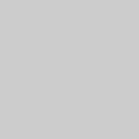
Urbano Rosario Recorr
Fotografia dibujos car
dibujos Fontanarosa In
Cametal Decaroli Chiu
Metalsur Lucero Arma
sudamericanas imeca notic
hobby investigacion Histor
Empresas Municipalida
Rosario Gobierno Rosar
transporte urbano rio p