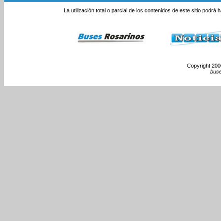
La utilización total o parcial de los contenidos de este sitio podrá
Copyright 2000
bus
Monumento Nacional a l
Rosario Colectivos Om