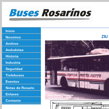
Inicio
ZIU
Nosotros
Archivo
Anécdotas
Historia
Industria
Seguridad
Trolebuses
Eventos
Notas de Rosario
Enlaces
Contacto