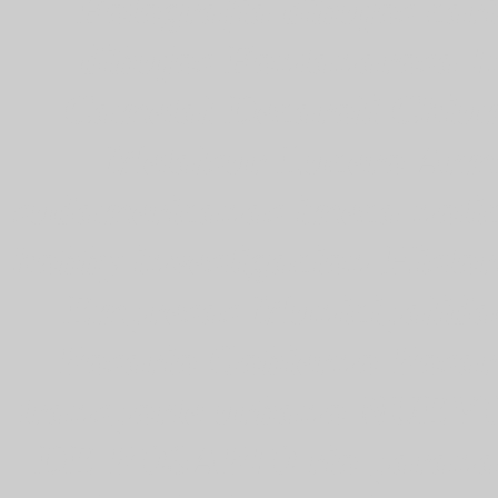
Fotografia dibujos car
dibujos Fontanarosa In
Cametal Decaroli Chiu
Metalsur Lucero Arma
sudamericanas imeca notic
hobby investigacion Histor
Empresas Municipalida
Rosario Gobierno Rosar
transporte urbano NU
DE ROSARIO rio parana S