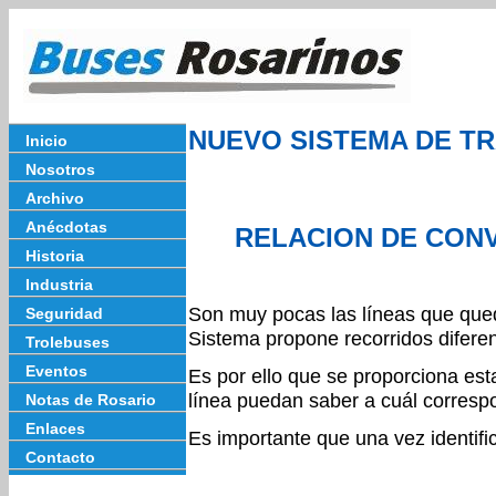
NUEVO SISTEMA DE T
Inicio
Nosotros
Archivo
Anécdotas
RELACION DE CONV
Historia
Industria
Son muy pocas las líneas que que
Seguridad
Sistema propone recorridos diferen
Trolebuses
Eventos
Es por ello que se proporciona es
línea puedan saber a cuál corresp
Notas de Rosario
Enlaces
Es importante que una vez identific
Contacto