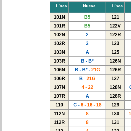
Línea
Nueva
Línea
101N
B5
121
101R
B5
122V
102N
2
122R
102R
3
123
103N
A
125
103R
B - B*
126N
106N
B - B* -
21G
126R
106R
B -
21G
127
107N
4 - 22
128N
107R
A
128R
110
C -
6 - 16 - 18
129
112N
8
130
1
112R
8
131