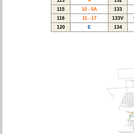
113
4
132
115
10 - 5A
133
116
11 - 17
133V
120
E
134