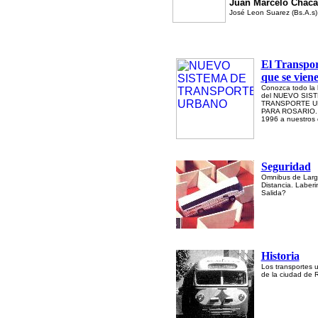
Juan Marcelo Chaca
José Leon Suarez (Bs.A.s)
El Transpor
que se vien
Conozca todo la h
del NUEVO SIS
TRANSPORTE 
PARA ROSARIO.
1996 a nuestros 
Seguridad
Omnibus de Lar
Distancia. Laberi
Salida?
Historia
Los transportes 
de la ciudad de 