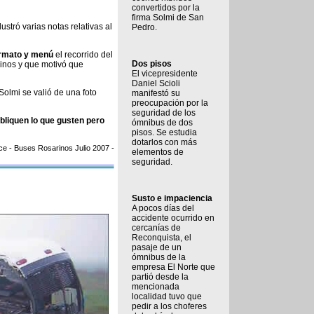
convertidos por la
firma Solmi de San
ustró varias notas relativas al
Pedro.
rmato y menú
el recorrido del
Dos pisos
inos y que motivó que
El vicepresidente
Daniel Scioli
Solmi se valió de una foto
manifestó su
preocupación por la
seguridad de los
bliquen lo que gusten pero
ómnibus de dos
pisos. Se estudia
dotarlos con más
ce - Buses Rosarinos Julio 2007 -
elementos de
seguridad.
Susto e impaciencia
A pocos días del
accidente ocurrido en
cercanías de
Reconquista, el
pasaje de un
ómnibus de la
empresa El Norte que
partió desde la
mencionada
localidad tuvo que
pedir a los choferes