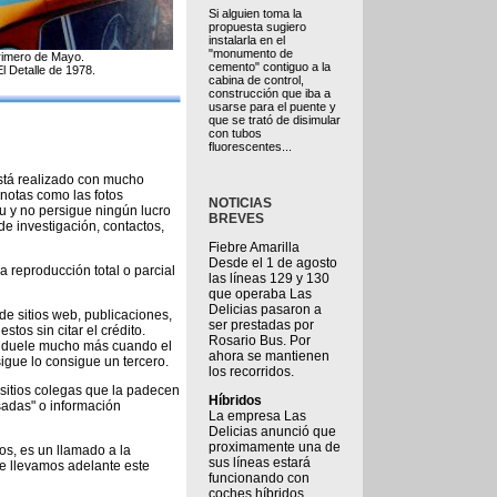
Si alguien toma la
propuesta sugiero
instalarla en el
"monumento de
rimero de Mayo.
cemento" contiguo a la
 Detalle de 1978.
cabina de control,
construcción que iba a
usarse para el puente y
que se trató de disimular
con tubos
fluorescentes...
está realizado con mucho
 notas como las fotos
NOTICIAS
u y no persigue ningún lucro
BREVES
 investigación, contactos,
Fiebre Amarilla
Desde el 1 de agosto
 reproducción total o parcial
las líneas 129 y 130
que operaba Las
Delicias pasaron a
de sitios web, publicaciones,
ser prestadas por
tos sin citar el crédito.
Rosario Bus. Por
ro duele mucho más cuando el
ahora se mantienen
igue lo consigue un tercero.
los recorridos.
sitios colegas que la padecen
Híbridos
isadas" o información
La empresa Las
Delicias anunció que
proximamente una de
os, es un llamado a la
sus líneas estará
ue llevamos adelante este
funcionando con
coches híbridos