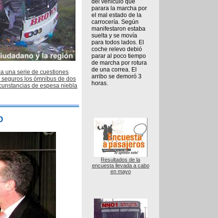
del vehículo que
parara la marcha por
el mal estado de la
carrocería. Según
manifestaron estaba
suelta y se movía
para todos lados. El
coche relevo debió
parar al poco tiempo
de marcha por rotura
de una correa. El
ca una serie de cuestiones
arribo se demoró 3
on seguros los ómnibus de dos
horas.
ircunstancias de espesa niebla
O
Resultados de la
encuesta llevada a cabo
en mayo