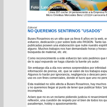
Línea 207 coche 14 perteneciente a la Empresa P
Micro Omnibus Mercedes Benz LO1114 carrocería El
Editorial
NO QUEREMOS SENTIRNOS "USADOS"
Buses Rosarinos es un sitio que ya lleva 6 años en la web, 
esfuerzo, dedicación y por sobre todo ello PASION. Tanto las
publicadas poseen una elaboración que nutre nuestro espírit
alguno. Muchos trabajos nos han demandado horas y horas de
búsqueda de material, etc. etc.
Como reconocimiento a este esfuerzo tan solo pedimos que la
de lo aquí expuesto se haga citando la fuente y/o autor.
Sin embargo día a día nos vemos sorprendidos por infinidad 
información de prensa, etc. que se valen de los trabajos expues
Algunos lo harán por ignorancia, negligencia o descaro pe
uso es con fines comerciales, donde el lucro que uno no pers
Esta realidad no sólo afecta a Buses Rosarinos, hay muchos 
y no queremos llegar al punto de tener que publicar fotos "p
incompleta.
Aclaro que no es un reclamo pidiendo justicia ni resarcimient
reflexión, una cuestión de respeto por el bien de todos los q
pasatiempo, hobby o apasionamiento.