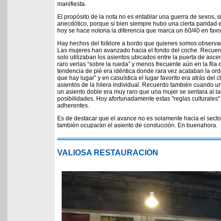
manifiesta.
El propósito de la nota no es entablar una guerra de sexos, s
anecdótico, porque si bien siempre hubo una cierta paridad 
hoy se hace notoria la diferencia que marca un 60/40 en fav
Hay hechos del folklore a bordo que quienes somos observ
Las mujeres han avanzado hacia el fondo del coche. Recuer
solo utilizaban los asientos ubicados entre la puerta de asc
raro verlas “sobre la rueda” y menos frecuente aún en la fila 
tendencia de pié era idéntica donde rara vez acataban la ord
que hay lugar” y en casuística el lugar favorito era atrás del c
asientos de la hilera individual. Recuerdo también cuando 
un asiento doble era muy raro que una mujer se sentara al la
posibilidades. Hoy afortunadamente estas "reglas culturales"
adherentes.
Es de destacar que el avance no es solamente hacia el secto
también ocuparán el asiento de conducción. En buenahora.
VALIOSA RESTAURACION