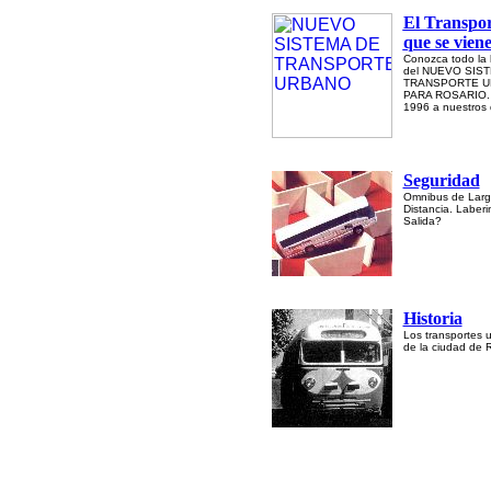
El Transpor
que se vien
Conozca todo la h
del NUEVO SIS
TRANSPORTE 
PARA ROSARIO.
1996 a nuestros 
Seguridad
Omnibus de Lar
Distancia. Laberi
Salida?
Historia
Los transportes 
de la ciudad de 