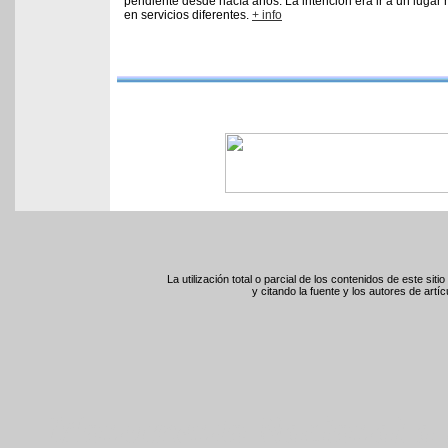
pendiente desde hacía años. La intención era ir a un lugar 
en servicios diferentes.
+ info
La utilización total o parcial de los contenidos de este sit
y citando la fuente y los autores de artíc
Monumento Nacional a l