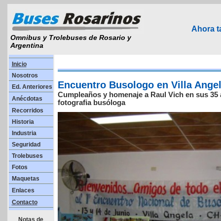
Ahora 
Omnibus y Trolebuses de Rosario y
Argentina
Inicio
Nosotros
Encuentro Busologo en Villa Ange
Ed. Anteriores
Cumpleaños y homenaje a Raul Vich en sus 35 a
Anécdotas
fotografia busóloga
Recorridos
Historia
Industria
Seguridad
Trolebuses
Fotos
Maquetas
Enlaces
Contacto
Notas de