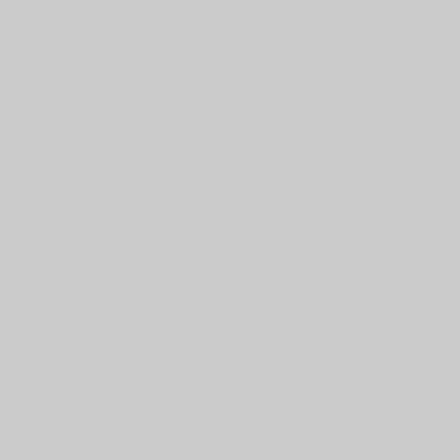
Rosario Colectivos Om
Urbano Rosario Recorr
Fotografia dibujos car
dibujos Fontanarosa In
Cametal Decaroli Chiu
Metalsur Lucero Arma
sudamericanas imeca notic
hobby investigacion Histor
Empresas Municipalida
Rosario Gobierno Rosar