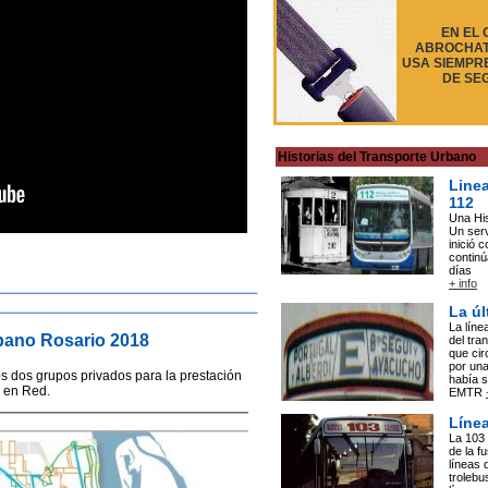
EN EL
ABROCHATE
USA SIEMPR
DE SE
Historias del Transporte Urbano
Linea
112
Una His
Un serv
inició c
continú
días
+ info
La úl
La línea
bano Rosario 2018
del tra
que cir
por una
s dos grupos privados para la prestación
había s
 en Red.
EMTR
Líne
La 103 
de la f
líneas 
trolebu