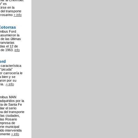
ar al Chevrolet
o" es
cirse en la
a del transporte
 rosarino
+ info
Cotorras
nibus Ford
asumieron la
 de las últimas
tranviarias
das el 12 de
o de 1963.
info
ord
característica
“picuda”
er carrocería le
 bien y se
aron por su
ia. .
+ info
nibus MAN
adquiridos por la
ia de Santa Fe
iar el serio
a del transporte
las ciudades,
llas Rosario
mpresa de
rte municipal
ido intervenida
temente
+ info