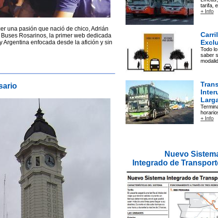
tarifa,
+ Info
cer una pasión que nació de chico, Adrián
Carri
 Buses Rosarinos, la primer web dedicada
Excl
y Argentina enfocada desde la afición y sin
Todo l
saber 
modali
Tran
sario
Inter
Larga
Termin
horario
+ Info
Nuevo Sistem
Integrado de Transport