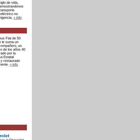
iglo de vida,
demostrandonos
transporte
eléctrico no
vigencia.
+ info
ebus Fiat de 50
e le suma un
compañero, un
vo de los años 40
ado por la
a Estatal
 y restaurado
mente.
+ info
rolet