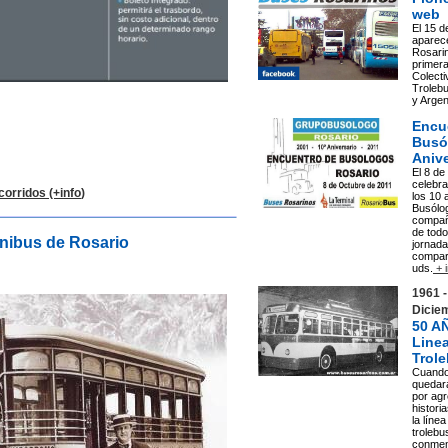
web
El 15 
aparec
Rosari
primera
Colect
Troleb
y Argent
Encu
Busó
Anive
El 8 d
celebr
orridos (+info
)
los 10 
Busólo
compañ
de todo
mnibus de Rosario
jornad
compar
uds.
+ i
1961 -
Diciem
50 A
Line
Trol
Cuando
quedar
por agr
histori
la línea
trolebu
conmem