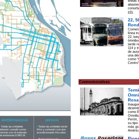
líneas
abastec
conurba
info
22, 5
Rond
Comenz
línea t
22, lu
ómnibu
tarde 
114 y t
de ause
una dé
como “
Centro
Conmemorativas
Termi
Omni
Rosa
Inaugur
diciem
como E
Omnibu
Perón, 
su tipo 
más gr
Améric
Pione