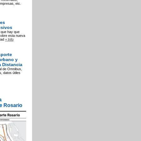
 empresas, etc.
les
usivos
o que hay que
sobre esta nueva
dad
+ Info
sporte
urbano y
 Distancia
al de Omnibus,
s, datos útiles
a
e Rosario