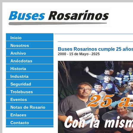
Inicio
Nosotros
Buses Rosarinos cumple 25 años
Archivo
2000 - 15 de Mayo - 2025
Anécdotas
Historia
Industria
Seguridad
Trolebuses
Eventos
Notas de Rosario
Enlaces
Contacto