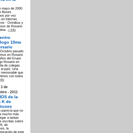
de mayo de 2000
e Buses
nos por vez
 en Internet,
ivos - Omnibus y
uses de Rosario
ina. .
+ info
entro
logo 10mo
rsario
e Octubre pasado
amos en Rosario
años del Grupo
go Rosario en
ia de colegas
 el paìs. Una
a memorable que
timos con todos
nfo
 3 de
bre - 2011
ÑOS de la
a K de
ebuses
 parecía que no
a mucho más
egar a tantas
as escritas sobre
 K, de
ses, la
oración de este