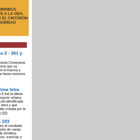
 OMNIBUS
 A LA VIDA.
E EL CINTURON
GURIDAD
s 2 - 301 y
toria Centenaria
icio que se
on el tranvía y
a hasta nuestros
tima letra
 E fué la última
nsporte urbano
culó identificada
 letra y que
ido creada por la
+ info
a 103
es el resultado
usión de varias
de ómnibus,
ses, tranvías y