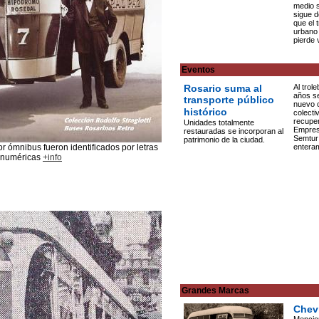
medio s
sigue 
que el 
urbano 
pierde 
Eventos
Rosario suma al
Al trol
años s
transporte público
nuevo 
histórico
colecti
recuper
Unidades totalmente
Empres
restauradas se incorporan al
Semtur
patrimonio de la ciudad.
or ómnibus fueron identificados por letras
entera
n numéricas
+info
Grandes Marcas
Chev