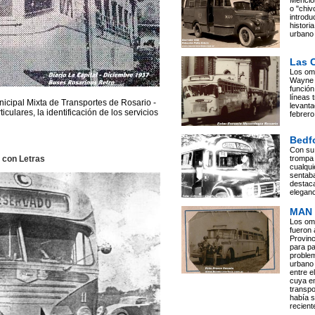
Mencion
o "chiv
introdu
histori
urbano
Las 
Los om
Wayne 
función
líneas 
icipal Mixta de Transportes de Rosario -
levanta
lares, la identificación de los servicios
febrer
Bedf
Con su 
 con Letras
trompa 
cualqui
sentaba
destac
eleganc
MAN
Los om
fueron 
Provinc
para pal
problem
urbano 
entre e
cuya e
transpo
había s
recien