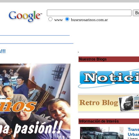
www
busesrosarinos.com.ar
!!!
.
Nuestros Blogs
Información de Interés
Tran
Urba
Líneas,