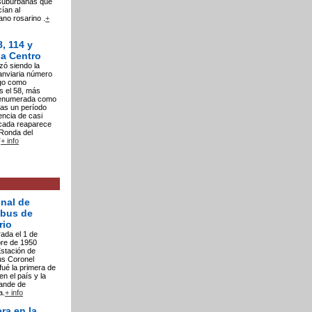
 suburbanas que
ían al
no rosarino .
+
8, 114 y
a Centro
ó siendo la
ranviaria número
ego como
s el 58, más
renumerada como
ras un período
ncia de casi
cada reaparece
Ronda del
”
+ info
nal de
bus de
rio
ada el 1 de
bre de 1950
stación de
s Coronel
fué la primera de
en el país y la
ande de
a.
+ info
ra en la