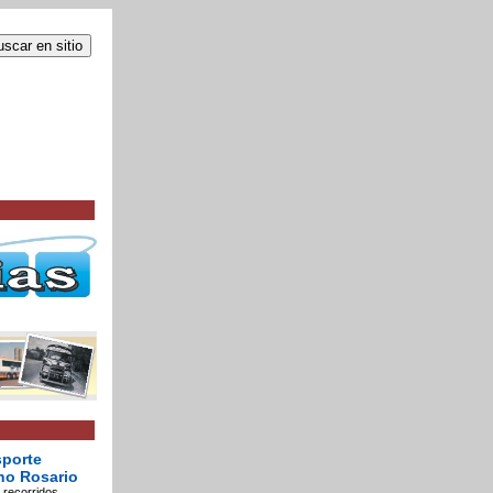
sporte
no Rosario
 recorridos,